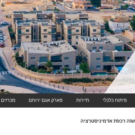
פיתוח כלכלי
תיירות
פארק אגם ירוחם
מכרזים
ש\ה רכז\ת אדמיניסטרציה