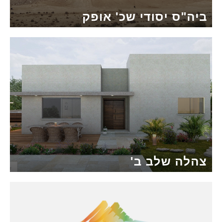
ביה"ס יסודי שכ' אופק
צהלה שלב ב'